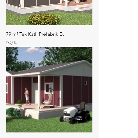
79 m² Tek Katlı Prefabrik Ev
Fiyat
₺0,00