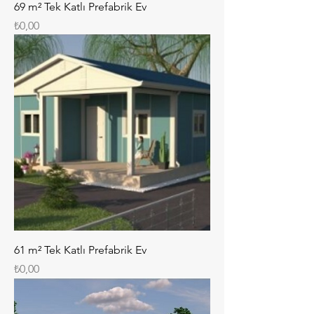
69 m² Tek Katlı Prefabrik Ev
Fiyat
₺0,00
61 m² Tek Katlı Prefabrik Ev
Fiyat
₺0,00