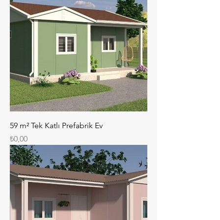
59 m² Tek Katlı Prefabrik Ev
Fiyat
₺0,00