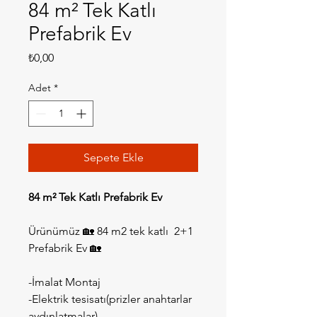
84 m² Tek Katlı
Prefabrik Ev
Fiyat
₺0,00
Adet
*
Sepete Ekle
84 m² Tek Katlı Prefabrik Ev
Ürünümüz 🏡 84 m2 tek katlı  2+1 
Prefabrik Ev 🏡
-İmalat Montaj 
-Elektrik tesisatı(prizler anahtarlar 
aydınlatmalar) 