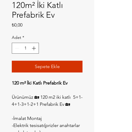
120m² İki Katlı
Prefabrik Ev
Fiyat
₺0,00
Adet
*
Sepete Ekle
120 m² İki Katlı Prefabrik Ev
Ürünümüz 🏡 120 m2 iki katlı  5+1-
4+1-3+1-2+1 Prefabrik Ev 🏡
-İmalat Montaj 
-Elektrik tesisatı(prizler anahtarlar 